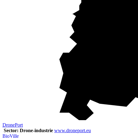
DronePort
Sector: Drone-industrie
www.droneport.eu
BioVille