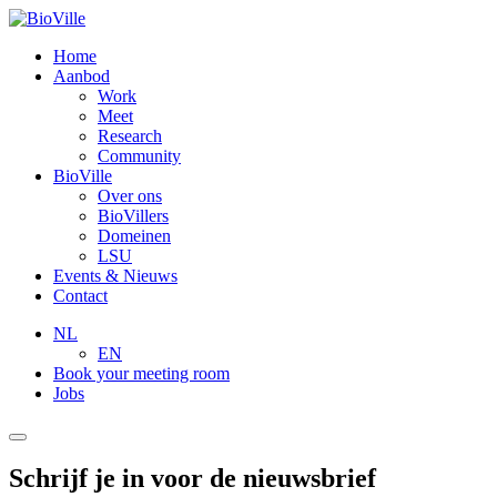
Home
Aanbod
Work
Meet
Research
Community
BioVille
Over ons
BioVillers
Domeinen
LSU
Events & Nieuws
Contact
NL
EN
Book your meeting room
Jobs
Schrijf je in voor de nieuwsbrief